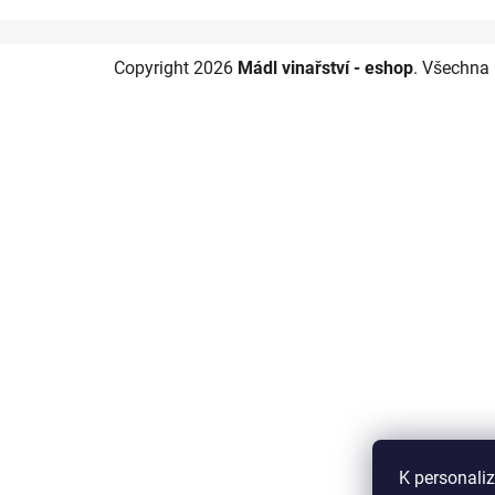
p
a
Z
Copyright 2026
Mádl vinařství - eshop
. Všechna
n
á
e
p
l
a
t
í
K personali