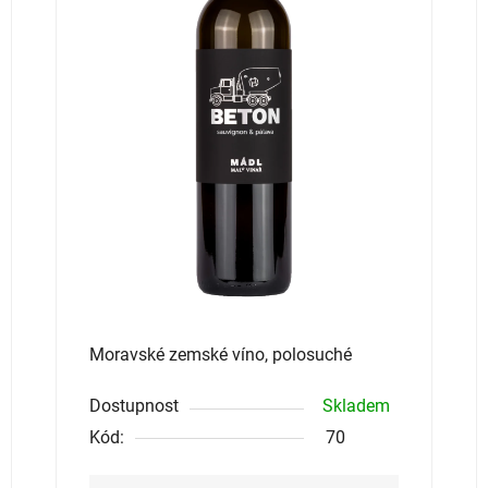
5
hvězdiček.
Moravské zemské víno, polosuché
Dostupnost
Skladem
Kód:
70