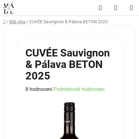
Přejít
Hledat
NÁKUP
na
obsah
KOŠÍK
Domů
/
Bílá vína
/
CUVÉE Sauvignon & Pálava BETON 2025
CUVÉE Sauvignon
& Pálava BETON
2025
Průměrné
8 hodnocení
Podrobnosti hodnocení
hodnocení
produktu
je
4,8
z